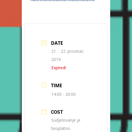
DATE
21. - 22. prosinac
2019.
Expired!
TIME
14:00 - 20:00
COST
Sudjelovanje je
besplatno.