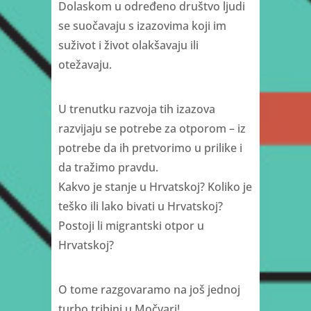
Dolaskom u određeno društvo ljudi
se suočavaju s izazovima koji im
suživot i život olakšavaju ili
otežavaju.
U trenutku razvoja tih izazova
razvijaju se potrebe za otporom – iz
potrebe da ih pretvorimo u prilike i
da tražimo pravdu.
Kakvo je stanje u Hrvatskoj? Koliko je
teško ili lako bivati u Hrvatskoj?
Postoji li migrantski otpor u
Hrvatskoj?
O tome razgovaramo na još jednoj
turbo tribini u Močvari!