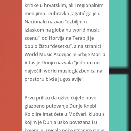
kritike u hrvatskim, ali i regionalnim
medijima. Dubravko Jagatić ga je u
Nacionalu nazvao “ozbiljnim
izlaskom na globalnu world music
scenu”, od Horvija na Terapiji je
dobio čistu “desetku”, a na stranici
World Music Asocijacije Srbije Marija
Vitas je Dunju nazvala “jednom od
najvećih world music glazbenica na
prostoru bivše Jugoslavije”.
Prvu priliku da uživo čujete novo
glazbeno putovanje Dunje Knebl i
Kololire imat ćete u Močvari, klubu s
kojim je Dunja usko povezana i u
kojem je ispisala neke stranice svoje