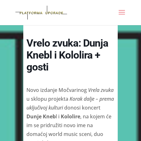
Vrelo zvuka: Dunja
Knebl i Kololira +
gosti
Novo izdanje Močvarinog
Vrela zvuka
u sklopu projekta
Korak dalje – prema
uključivoj kulturi
donosi koncert
Dunje Kneb
l i
Kololire
, na kojem će
im se pridružiti novo ime na
domaćoj world music sceni, duo