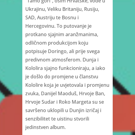
“Tamo gori”, osim Hrvatske, vode u
Ukrajinu, Veliku Britaniju, Rusiju,
SAD, Austriju te Bosnu i
Hercegovinu. To putovanje je
protkano sjajnim aranžmanima,
odličnom produkcijom koju
potpisuje Doringo, ali prije svega
predivnom atmosferom. Dunja i
Kololira sjajno funkcioniraju, a iako
je došlo do promjene u članstvu
Kololire koja je uvjetovala i promjenu
zvuka, Danijel Maoduš, Hrvoje Ban,
Hrvoje Sudar i Roko Margeta su se
savršeno uklopili u Dunjin izričaj i
senzibilitet te uistinu stvorili
jedinstven album.