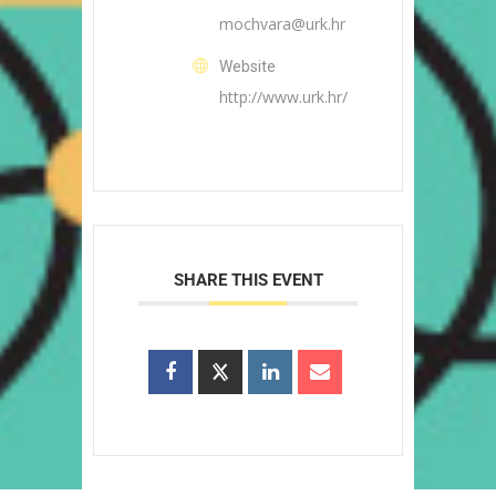
mochvara@urk.hr
Website
http://www.urk.hr/
SHARE THIS EVENT