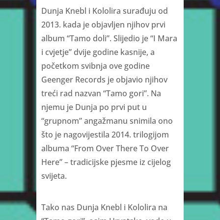
Dunja Knebl i Kololira surađuju od
2013. kada je objavljen njihov prvi
album “Tamo doli”. Slijedio je “I Mara
i cvjetje” dvije godine kasnije, a
početkom svibnja ove godine
Geenger Records je objavio njihov
treći rad nazvan “Tamo gori”. Na
njemu je Dunja po prvi put u
“grupnom” angažmanu snimila ono
što je nagovijestila 2014. trilogijom
albuma “From Over There To Over
Here” – tradicijske pjesme iz cijelog
svijeta.
Tako nas Dunja Knebl i Kololira na