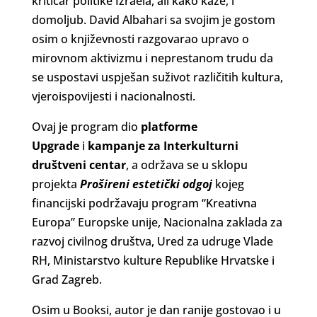
kritičar politike Izraela, ali kako kaže, i
domoljub. David Albahari sa svojim je gostom
osim o književnosti razgovarao upravo o
mirovnom aktivizmu i neprestanom trudu da
se uspostavi uspješan suživot različitih kultura,
vjeroispovijesti i nacionalnosti.
Ovaj je program dio
platforme
Upgrade
i
kampanje za Interkulturni
društveni centar
, a održava se u sklopu
projekta
Prošireni estetički odgoj
kojeg
financijski podržavaju program “Kreativna
Europa” Europske unije, Nacionalna zaklada za
razvoj civilnog društva, Ured za udruge Vlade
RH, Ministarstvo kulture Republike Hrvatske i
Grad Zagreb.
Osim u Booksi, autor je dan ranije gostovao i u