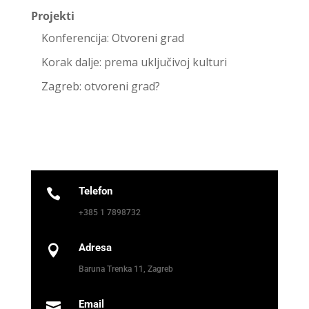
Projekti
Konferencija: Otvoreni grad
Korak dalje: prema uključivoj kulturi
Zagreb: otvoreni grad?
Telefon

+385 1 7898732
Adresa

Baruna Trenka 11, Zagreb
Email
