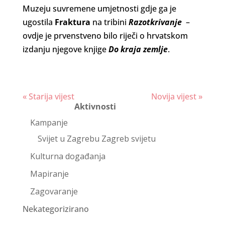
Muzeju suvremene umjetnosti gdje ga je
ugostila
Fraktura
na tribini
Razotkrivanje
–
ovdje je prvenstveno bilo riječi o hrvatskom
izdanju njegove knjige
Do kraja zemlje
.
Continue
« Starija vijest
Novija vijest »
Aktivnosti
Reading
Kampanje
Svijet u Zagrebu Zagreb svijetu
Kulturna događanja
Mapiranje
Zagovaranje
Nekategorizirano