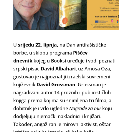
U
srijedu
22. lipnja,
na Dan antifašističke
borbe, u sklopu programa
Piščev
dnevnik
kojeg u Booksi uređuje i vodi poznati
srpski pisac
David Albahari
, uz Amosa Oza,
gostovao je najpoznatiji izraelski suvremeni
književnik
David Grossman
. Grossman je
nagrađivani autor 14 proznih i publicističkih
knjiga prema kojima su snimljena tri filma, a
dobitnik je i vrlo ugledne
Nagrade za mir
koju
dodjeljuju njemački nakladnici i knjižari.
Također, angažiran je mirovni aktivist, oštar