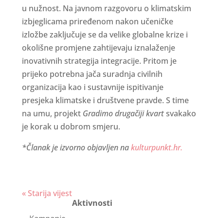
u nužnost. Na javnom razgovoru o klimatskim
izbjeglicama priređenom nakon učeničke
izložbe zaključuje se da velike globalne krize i
okolišne promjene zahtijevaju iznalaženje
inovativnih strategija integracije. Pritom je
prijeko potrebna jača suradnja civilnih
organizacija kao i sustavnije ispitivanje
presjeka klimatske i društvene pravde. S time
na umu, projekt
Gradimo drugačiji kvart
svakako
je korak u dobrom smjeru.
*Članak je izvorno objavljen na
kulturpunkt.hr.
Continue
« Starija vijest
Aktivnosti
Reading