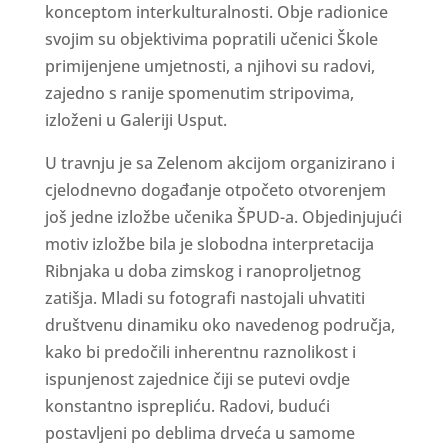
konceptom interkulturalnosti. Obje radionice
svojim su objektivima popratili učenici Škole
primijenjene umjetnosti, a njihovi su radovi,
zajedno s ranije spomenutim stripovima,
izloženi u Galeriji Usput.
U travnju je sa Zelenom akcijom organizirano i
cjelodnevno događanje otpočeto otvorenjem
još jedne izložbe učenika ŠPUD-a. Objedinjujući
motiv izložbe bila je slobodna interpretacija
Ribnjaka u doba zimskog i ranoproljetnog
zatišja. Mladi su fotografi nastojali uhvatiti
društvenu dinamiku oko navedenog područja,
kako bi predočili inherentnu raznolikost i
ispunjenost zajednice čiji se putevi ovdje
konstantno isprepliću. Radovi, budući
postavljeni po deblima drveća u samome