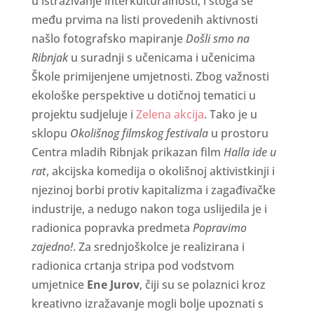
u istraživanje interkulturalnosti, i stoga se
među prvima na listi provedenih aktivnosti
našlo fotografsko mapiranje
Došli smo na
Ribnjak
u suradnji s učenicama i učenicima
Škole primijenjene umjetnosti. Zbog važnosti
ekološke perspektive u dotičnoj tematici u
projektu sudjeluje i
Zelena akcija
. Tako je u
sklopu
Okolišnog filmskog festivala
u prostoru
Centra mladih Ribnjak prikazan film
Halla ide u
rat
, akcijska komedija o okolišnoj aktivistkinji i
njezinoj borbi protiv kapitalizma i zagađivačke
industrije, a nedugo nakon toga uslijedila je i
radionica popravka predmeta
Popravimo
zajedno!
. Za srednjoškolce je realizirana i
radionica crtanja stripa pod vodstvom
umjetnice
Ene Jurov
, čiji su se polaznici kroz
kreativno izražavanje mogli bolje upoznati s