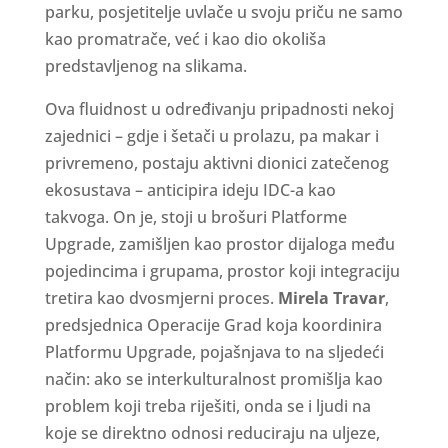
parku, posjetitelje uvlače u svoju priču ne samo
kao promatrače, već i kao dio okoliša
predstavljenog na slikama.
Ova fluidnost u određivanju pripadnosti nekoj
zajednici – gdje i šetači u prolazu, pa makar i
privremeno, postaju aktivni dionici zatečenog
ekosustava – anticipira ideju IDC-a kao
takvoga. On je, stoji u brošuri Platforme
Upgrade, zamišljen kao prostor dijaloga među
pojedincima i grupama, prostor koji integraciju
tretira kao dvosmjerni proces.
Mirela Travar
,
predsjednica Operacije Grad koja koordinira
Platformu Upgrade, pojašnjava to na sljedeći
način: ako se interkulturalnost promišlja kao
problem koji treba riješiti, onda se i ljudi na
koje se direktno odnosi reduciraju na uljeze,