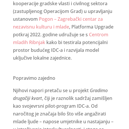
kooperacije gradske vlasti i civilnog sektora
(zastupljenog Operacijom Grad) u upravljanju
ustanovom
Pogon – Zagrebački centar za
nezavisnu kulturu i mlade
, Platforma Upgrade
potkraj 2022. godine udružuje se s
Centrom
mladih Ribnjak
kako bi testirala potencijalni
prostor budućeg IDC-a i razvijala model
uključive lokalne zajednice.
Popravimo zajedno
Njihovi napori pretaču se u projekt
Gradimo
drugačiji kvart
, čiji je raznolik sadržaj zamišljen
kao svojevrsni pilot-program IDC-a. Od
naročitog je značaja bilo što više angažirati
mlade ljude – napose umjetnike u nastajanju –