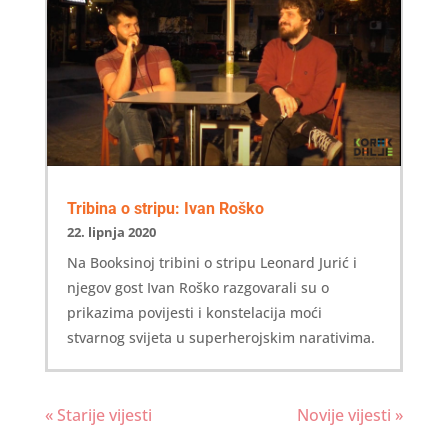
Tribina o stripu: Ivan Roško
22. lipnja 2020
Na Booksinoj tribini o stripu Leonard Jurić i
njegov gost Ivan Roško razgovarali su o
prikazima povijesti i konstelacija moći
stvarnog svijeta u superherojskim narativima.
« Starije vijesti
Novije vijesti »