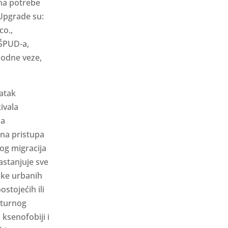
na potrebe
 Upgrade su:
co.,
 ŠPUD-a,
bodne veze,
tatak
ivala
ba
ina pristupa
og migracija
nastanjuje sve
tike urbanih
ostojećih ili
ulturnog
ksenofobiji i