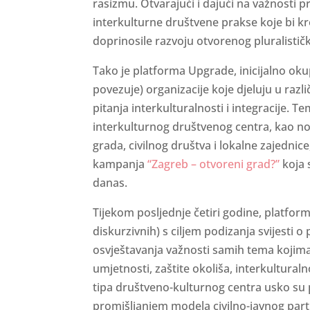
rasizmu. Otvarajući i dajući na važnosti 
interkulturne društvene prakse koje bi kr
doprinosile razvoju otvorenog pluralisti
Tako je platforma Upgrade, inicijalno oku
povezuje) organizacije koje djeluju u razl
pitanja interkulturalnosti i integracije. 
interkulturnog društvenog centra, kao no
grada, civilnog društva i lokalne zajednic
kampanja
“Zagreb – otvoreni grad?”
koja 
danas.
Tijekom posljednje četiri godine, platform
diskurzivnih) s ciljem podizanja svijesti o
osvještavanja važnosti samih tema kojima
umjetnosti, zaštite okoliša, interkultural
tipa društveno-kulturnog centra usko su
promišljanjem modela civilno-javnog part