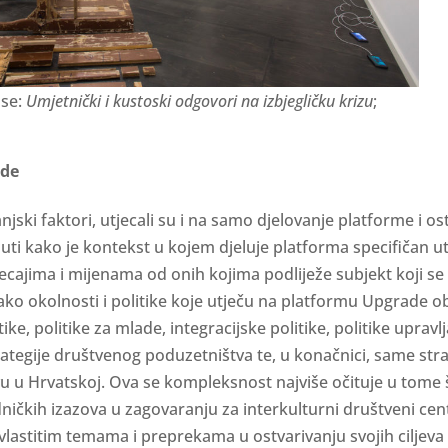
se:
Umjetnički i kustoski odgovori na izbjegličku krizu
;
ade
jski faktori, utjecali su i na samo djelovanje platforme i os
uti kako je kontekst u kojem djeluje platforma specifičan ut
jecajima i mijenama od onih kojima podliježe subjekt koji se
Tako okolnosti i politike koje utječu na platformu Upgrade 
tike, politike za mlade, integracijske politike, politike upravl
rategije društvenog poduzetništva te, u konačnici, same stra
u u Hrvatskoj. Ova se kompleksnost najviše očituje u tome 
dničkih izazova u zagovaranju za interkulturni društveni cen
vlastitim temama i preprekama u ostvarivanju svojih ciljeva 