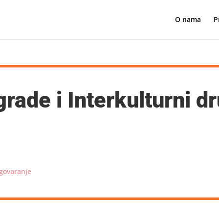
O nama
P
rade i Interkulturni d
govaranje