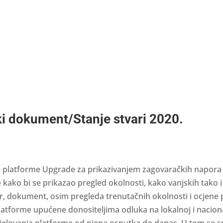
i dokument/Stanje stvari 2020.
 platforme Upgrade za prikazivanjem zagovaračkih napora 
te kako bi se prikazao pregled okolnosti, kako vanjskih tako i
r, dokument, osim pregleda trenutačnih okolnosti i ocjene 
atforme upućene donositeljima odluka na lokalnoj i nacional
 djelovanja platforme od njena osnutka do danas. U tom se s