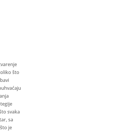
tvarenje
oliko što
 bavi
obuhvaćaju
janja
tegije
što svaka
tar, sa
što je