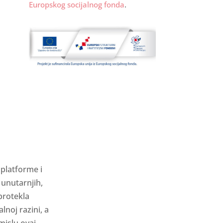
Europskog socijalnog fonda
.
=
platforme i
 unutarnjih,
protekla
noj razini, a
mislu ovaj