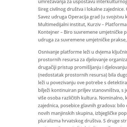
umrežavanja za uspostavu interkulturnog
šireg civilnog društva i lokalne zajednic
Savez udruga Operacija grad (u svojstvu 
Multimedijalni institut, Kurziv – Platform
Kontejner – Biro suvremene umjetničke pr
udruga za suvremene umjetničke prakse, Z
Osnivanje platforme leži u dvjema ključ
prostornih resursa za djelovanje organizac
drugačiji pristup promišljanju i djelovanj
(nedostatak prostornih resursa) bila dug
leži u povezivanju ove potrebe s detekti
bilježi kontinuiran priljev stanovništva, 
više osoba različitih kultura. Nominalno,
zajednica, posebice glavnih gradova: bilo d
novih manjinskih skupina, izbjegličke popu
pluralizma hrvatskog društva. S druge st