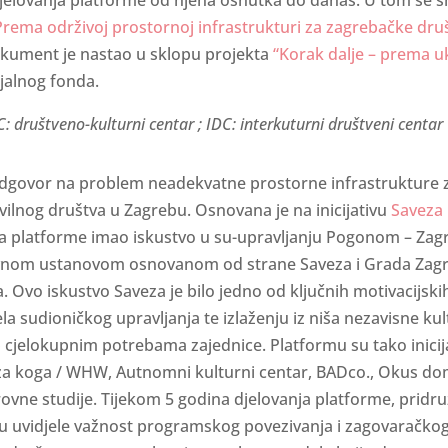
Prema održivoj prostornoj infrastrukturi za zagrebačke dru
okument je nastao u sklopu projekta
“Korak dalje – prema uk
ijalnog fonda.
: društveno-kulturni centar ; IDC: interkuturni društveni centar
odgovor na problem neadekvatne prostorne infrastrukture z
ivilnog društva u Zagrebu. Osnovana je na inicijativu
Saveza
nja platforme imao iskustvo u su-upravljanju Pogonom – Za
javnom ustanovom osnovanom od strane Saveza i Grada Zag
. Ovo iskustvo Saveza je bilo jedno od ključnih motivacijski
a sudioničkog upravljanja te izlaženju iz niša nezavisne kul
p cjelokupnim potrebama zajednice. Platformu su tako inicija
 za koga / WHW, Autnomni kulturni centar, BADco., Okus do
ovne studije. Tijekom 5 godina djelovanja platforme, pridruži
je su uvidjele važnost programskog povezivanja i zagovaračko