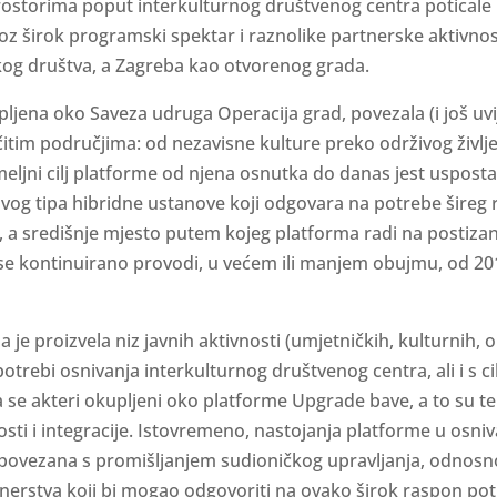
prostorima poput interkulturnog društvenog centra poticale 
oz širok programski spektar i raznolike partnerske aktivnos
čkog društva, a Zagreba kao otvorenog grada.
pljena oko Saveza udruga Operacija grad, povezala (i još uvi
ičitim područjima: od nezavisne kulture preko održivog življ
Temeljni cilj platforme od njena osnutka do danas jest uspost
vog tipa hibridne ustanove koji odgovara na potrebe šireg 
e, a središnje mjesto putem kojeg platforma radi na postizanj
se kontinuirano provodi, u većem ili manjem obujmu, od 20
a je proizvela niz javnih aktivnosti (umjetničkih, kulturnih, 
 potrebi osnivanja interkulturnog društvenog centra, ali i s c
 se akteri okupljeni oko platforme Upgrade bave, a to su te
nosti i integracije. Istovremeno, nastojanja platforme u osn
 povezana s promišljanjem sudioničkog upravljanja, odnosn
nerstva koji bi mogao odgovoriti na ovako širok raspon po