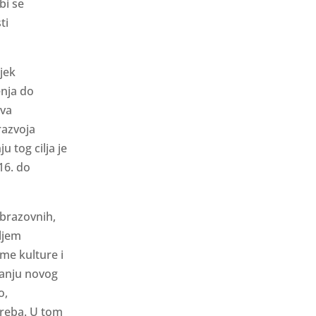
bi se
ti
jek
enja do
ava
razvoja
u tog cilja je
16. do
obrazovnih,
iljem
me kulture i
ivanju novog
o,
treba. U tom