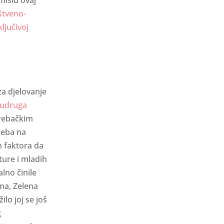
štveno-
ljučivoj
a djelovanje
 udruga
grebačkim
reba na
h faktora da
ture i mladih
lno činile
ma, Zelena
lo joj se još
g