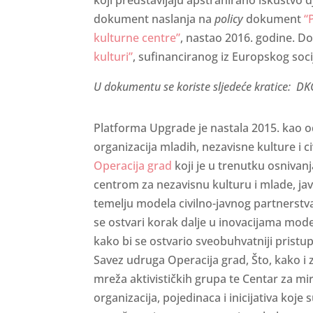
dokument naslanja na
policy
dokument
“
kulturne centre”
, nastao 2016. godine. D
kulturi”
, sufinanciranog iz Europskog soc
U dokumentu se koriste sljedeće kratice: DKC
Platforma Upgrade je nastala 2015. kao 
organizacija mladih, nezavisne kulture i c
Operacija grad
koji je u trenutku osniva
centrom za nezavisnu kulturu i mlade, 
temelju modela civilno-javnog partnerstva
se ostvari korak dalje u inovacijama model
kako bi se ostvario sveobuhvatniji pristu
Savez udruga Operacija grad, Što, kako i
mreža aktivističkih grupa te Centar za mir
organizacija, pojedinaca i inicijativa ko