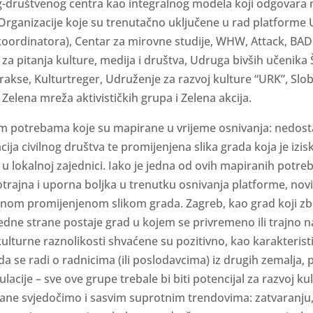
-društvenog centra kao integralnog modela koji odgovara 
e. Organizacije koje su trenutačno uključene u rad platforme
koordinatora), Centar za mirovne studije, WHW, Attack, BAD
a za pitanja kulture, medija i društva, Udruga bivših učenika
akse, Kulturtreger, Udruženje za razvoj kulture “URK”, Slo
elena mreža aktivističkih grupa i Zelena akcija.
nim potrebama koje su mapirane u vrijeme osnivanja: nedos
ija civilnog društva te promijenjena slika grada koja je izisk
u u lokalnoj zajednici. Iako je jedna od ovih mapiranih potre
otrajna i uporna boljka u trenutku osnivanja platforme, nov
ranom promijenjenom slikom grada. Zagreb, kao grad koji zb
s jedne strane postaje grad u kojem se privremeno ili trajno 
 kulturne raznolikosti shvaćene su pozitivno, kao karakteris
a se radi o radnicima (ili poslodavcima) iz drugih zemalja, p
lacije – sve ove grupe trebale bi biti potencijal za razvoj k
rane svjedočimo i sasvim suprotnim trendovima: zatvaranju, 