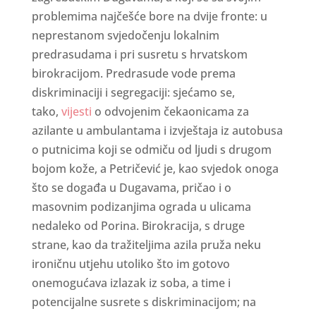
problemima najčešće bore na dvije fronte: u
neprestanom svjedočenju lokalnim
predrasudama i pri susretu s hrvatskom
birokracijom. Predrasude vode prema
diskriminaciji i segregaciji: sjećamo se,
tako,
vijesti
o odvojenim čekaonicama za
azilante u ambulantama i izvještaja iz autobusa
o putnicima koji se odmiču od ljudi s drugom
bojom kože, a Petričević je, kao svjedok onoga
što se događa u Dugavama, pričao i o
masovnim podizanjima ograda u ulicama
nedaleko od Porina. Birokracija, s druge
strane, kao da tražiteljima azila pruža neku
ironičnu utjehu utoliko što im gotovo
onemogućava izlazak iz soba, a time i
potencijalne susrete s diskriminacijom; na