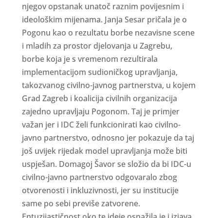
njegov opstanak unatoč raznim povijesnim i
ideološkim mijenama. Janja Sesar pričala je o
Pogonu kao o rezultatu borbe nezavisne scene
i mladih za prostor djelovanja u Zagrebu,
borbe koja je s vremenom rezultirala
implementacijom sudioničkog upravljanja,
takozvanog civilno-javnog partnerstva, u kojem
Grad Zagreb i koalicija civilnih organizacija
zajedno upravljaju Pogonom. Taj je primjer
važan jer i IDC želi funkcionirati kao civilno-
javno partnerstvo, odnosno jer pokazuje da taj
još uvijek rijedak model upravljanja može biti
uspješan. Domagoj Šavor se složio da bi IDC-u
civilno-javno partnerstvo odgovaralo zbog
otvorenosti i inkluzivnosti, jer su institucije
same po sebi previše zatvorene.
Entuzijastičnost oko te ideje osnažila je i izjava