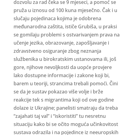
dozvolu za rad čeka se 9 mjeseci, a pomoć se
pruža u iznosu od 100 kuna mjesečno. Čak i u
slučaju pojedinaca kojima je odobrena
međunarodna zaštita, ističe Grubiša, u praksi
se gomilaju problemi s ostvarivanjem prava na
učenje jezika, obrazovanje, zapošljavanje i
zdravstveno osiguranje zbog neznanja
službenika u birokratskim ustanovama ili, još
gore, njihove nevoljkosti da uopće provjere
lako dostupne informacije i zakone koji bi,
barem u teoriji, strancima trebali pomoći. Čini
se da je sustav pokazao više volje i brže
reakcije tek s migrantima koji od ove godine
dolaze iz Ukrajine; panelisti smatraju da treba
“zajahati taj val” i “iskoristiti” tu nesretnu
situaciju kako bi se očito moguća učinkovitost
sustava odrazila i na pojedince iz neeuropskih