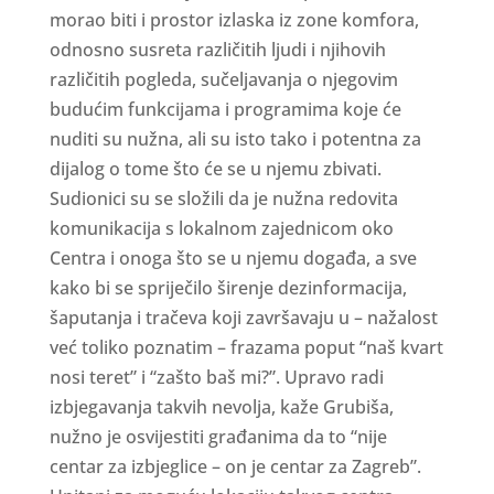
morao biti i prostor izlaska iz zone komfora,
odnosno susreta različitih ljudi i njihovih
različitih pogleda, sučeljavanja o njegovim
budućim funkcijama i programima koje će
nuditi su nužna, ali su isto tako i potentna za
dijalog o tome što će se u njemu zbivati.
Sudionici su se složili da je nužna redovita
komunikacija s lokalnom zajednicom oko
Centra i onoga što se u njemu događa, a sve
kako bi se spriječilo širenje dezinformacija,
šaputanja i tračeva koji završavaju u – nažalost
već toliko poznatim – frazama poput “naš kvart
nosi teret” i “zašto baš mi?”. Upravo radi
izbjegavanja takvih nevolja, kaže Grubiša,
nužno je osvijestiti građanima da to “nije
centar za izbjeglice – on je centar za Zagreb”.