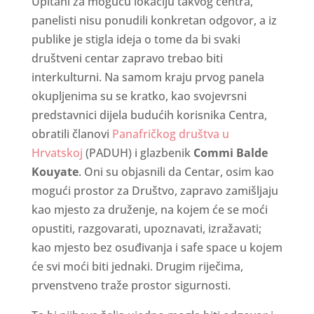
Upitani za moguću lokaciju takvog centra,
panelisti nisu ponudili konkretan odgovor, a iz
publike je stigla ideja o tome da bi svaki
društveni centar zapravo trebao biti
interkulturni. Na samom kraju prvog panela
okupljenima su se kratko, kao svojevrsni
predstavnici dijela budućih korisnika Centra,
obratili članovi
Panafričkog društva u
Hrvatskoj
(PADUH) i glazbenik
Commi Balde
Kouyate
. Oni su objasnili da Centar, osim kao
mogući prostor za Društvo, zapravo zamišljaju
kao mjesto za druženje, na kojem će se moći
opustiti, razgovarati, upoznavati, izražavati;
kao mjesto bez osuđivanja i safe space u kojem
će svi moći biti jednaki. Drugim riječima,
prvenstveno traže prostor sigurnosti.