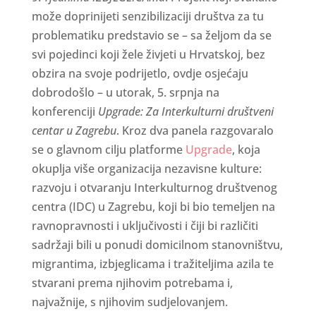
može doprinijeti senzibilizaciji društva za tu
problematiku predstavio se – sa željom da se
svi pojedinci koji žele živjeti u Hrvatskoj, bez
obzira na svoje podrijetlo, ovdje osjećaju
dobrodošlo – u utorak, 5. srpnja na
konferenciji
Upgrade: Za Interkulturni društveni
centar u Zagrebu
. Kroz dva panela razgovaralo
se o glavnom cilju platforme
Upgrade
, koja
okuplja više organizacija nezavisne kulture:
razvoju i otvaranju Interkulturnog društvenog
centra (IDC) u Zagrebu, koji bi bio temeljen na
ravnopravnosti i uključivosti i čiji bi različiti
sadržaji bili u ponudi domicilnom stanovništvu,
migrantima, izbjeglicama i tražiteljima azila te
stvarani prema njihovim potrebama i,
najvažnije, s njihovim sudjelovanjem.