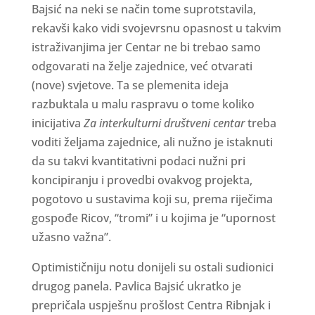
Bajsić na neki se način tome suprotstavila,
rekavši kako vidi svojevrsnu opasnost u takvim
istraživanjima jer Centar ne bi trebao samo
odgovarati na želje zajednice, već otvarati
(nove) svjetove. Ta se plemenita ideja
razbuktala u malu raspravu o tome koliko
inicijativa
Za interkulturni društveni centar
treba
voditi željama zajednice, ali nužno je istaknuti
da su takvi kvantitativni podaci nužni pri
koncipiranju i provedbi ovakvog projekta,
pogotovo u sustavima koji su, prema riječima
gospođe Ricov, “tromi” i u kojima je “upornost
užasno važna”.
Optimističniju notu donijeli su ostali sudionici
drugog panela. Pavlica Bajsić ukratko je
prepričala uspješnu prošlost Centra Ribnjak i