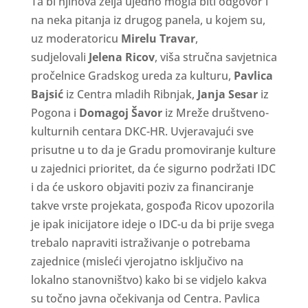
Ta bi njihova želja ujedno mogla biti odgovor i
na neka pitanja iz drugog panela, u kojem su,
uz moderatoricu
Mirelu Travar
,
sudjelovali
Jelena Ricov
, viša stručna savjetnica
pročelnice Gradskog ureda za kulturu,
Pavlica
Bajsić
iz Centra mladih Ribnjak,
Janja Sesar
iz
Pogona i
Domagoj Šavor
iz Mreže društveno-
kulturnih centara DKC-HR. Uvjeravajući sve
prisutne u to da je Gradu promoviranje kulture
u zajednici prioritet, da će sigurno podržati IDC
i da će uskoro objaviti poziv za financiranje
takve vrste projekata, gospođa Ricov upozorila
je ipak inicijatore ideje o IDC-u da bi prije svega
trebalo napraviti istraživanje o potrebama
zajednice (misleći vjerojatno isključivo na
lokalno stanovništvo) kako bi se vidjelo kakva
su točno javna očekivanja od Centra. Pavlica