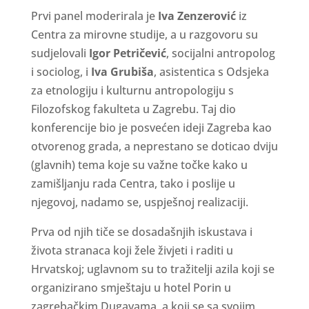
Prvi panel moderirala je
Iva Zenzerović
iz
Centra za mirovne studije, a u razgovoru su
sudjelovali
Igor Petričević
, socijalni antropolog
i sociolog, i
Iva Grubiša
, asistentica s Odsjeka
za etnologiju i kulturnu antropologiju s
Filozofskog fakulteta u Zagrebu. Taj dio
konferencije bio je posvećen ideji Zagreba kao
otvorenog grada, a neprestano se doticao dviju
(glavnih) tema koje su važne točke kako u
zamišljanju rada Centra, tako i poslije u
njegovoj, nadamo se, uspješnoj realizaciji.
Prva od njih tiče se dosadašnjih iskustava i
života stranaca koji žele živjeti i raditi u
Hrvatskoj; uglavnom su to tražitelji azila koji se
organizirano smještaju u hotel Porin u
zagrebačkim Dugavama, a koji se sa svojim