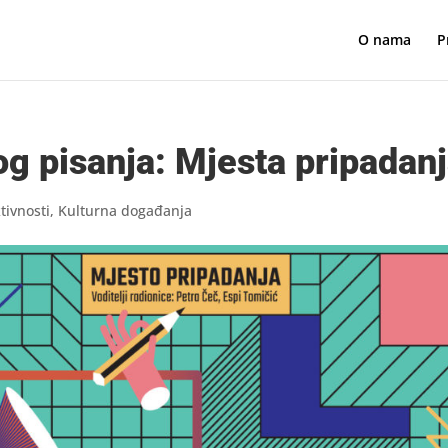
O nama
P
og pisanja: Mjesta pripadan
tivnosti
,
Kulturna događanja