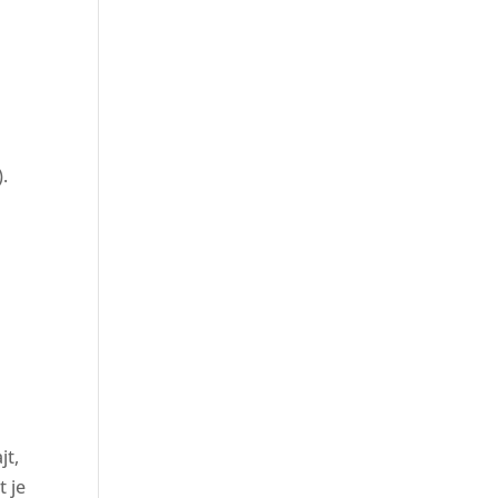
).
jt,
t je