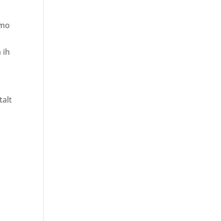
emo
 ih
talt