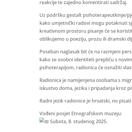
reakcije te zajedno komentirati sadržaj.
Uz podršku gestalt psihoterapeutkinje/pje
kako umjetnički radovi mogu potaknuti sje
kreativnom prostoru pisanje će se koristiti
oblikujemo u poeziju, prozu ili dramski di
Poseban naglasak bit će na razmjeni pers
kako se osobni identiteti prepliću s novim
psihoterapijom, radionica će osnažiti vlast
Radionica je namijenjena osobama s migran
iskustvo doma, jezika i pripadanja kroz pi
Radni jezik radionice je hrvatski, no pisat
Vođeni posjet Etnografskom muzeju:
Subota, 8. studenog 2025.