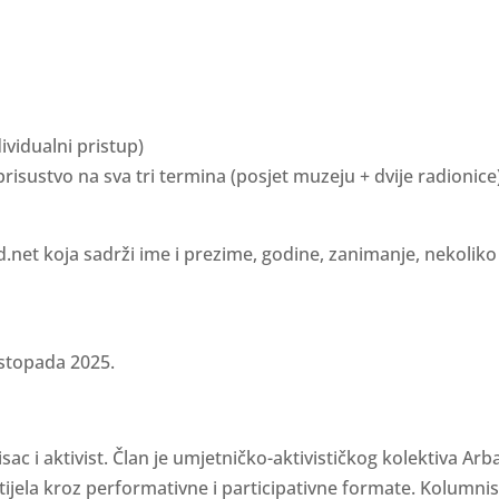
vidualni pristup)
risustvo na sva tri termina (posjet muzeju + dvije radionice
d.net koja sadrži ime i prezime, godine, zanimanje, nekoliko
listopada 2025.
ac i aktivist. Član je umjetničko-aktivističkog kolektiva Arba
 tijela kroz performativne i participativne formate. Kolumnis