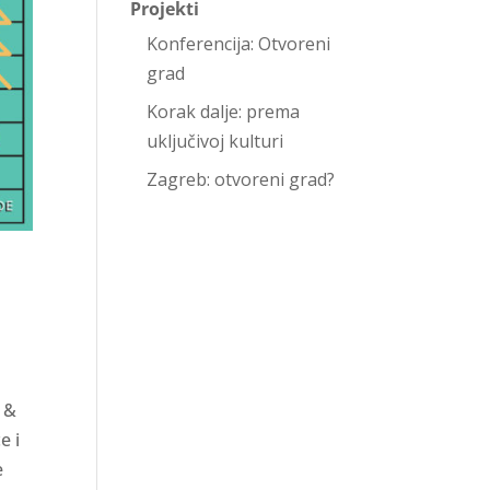
Projekti
Konferencija: Otvoreni
grad
Korak dalje: prema
uključivoj kulturi
Zagreb: otvoreni grad?
v &
e i
e