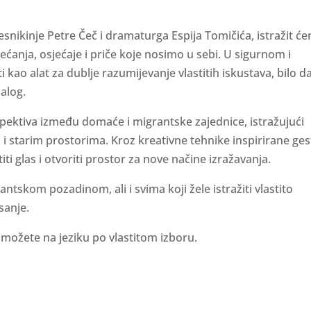
snikinje Petre Čeč i dramaturga Espija Tomičića, istražit ć
ćanja, osjećaje i priče koje nosimo u sebi. U sigurnom i
 kao alat za dublje razumijevanje vlastitih iskustava, bilo da
jalog.
pektiva između domaće i migrantske zajednice, istražujući
 i starim prostorima. Kroz kreativne tehnike inspirirane ges
iti glas i otvoriti prostor za nove načine izražavanja.
tskom pozadinom, ali i svima koji žele istražiti vlastito
sanje.
i možete na jeziku po vlastitom izboru.