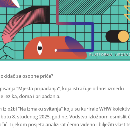
okidač za osobne priče?
pisanja “Mjesta pripadanja”, koja istražuje odnos između
e jezika, doma i pripadanja.
 izložbi “Na izmaku svitanja” koju su kurirale WHW kolekti
otu 8. studenog 2025. godine. Vodstvo izložbom osmislit ć
ić. Tijekom posjeta analizirat ćemo viđeno i bilježiti vlastit