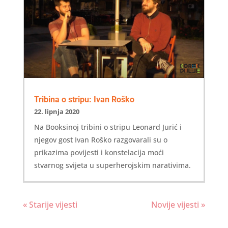
Tribina o stripu: Ivan Roško
22. lipnja 2020
Na Booksinoj tribini o stripu Leonard Jurić i
njegov gost Ivan Roško razgovarali su o
prikazima povijesti i konstelacija moći
stvarnog svijeta u superherojskim narativima.
« Starije vijesti
Novije vijesti »