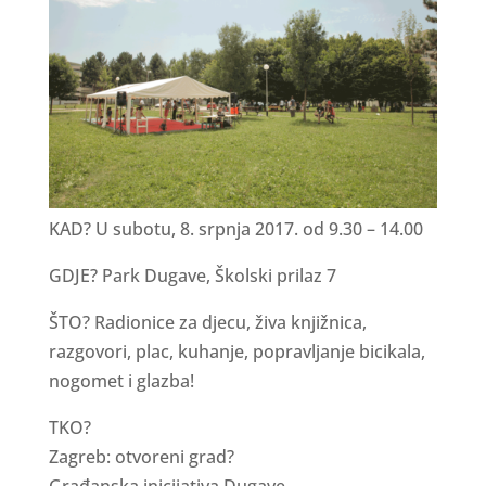
KAD? U subotu, 8. srpnja 2017. od 9.30 – 14.00
GDJE? Park Dugave, Školski prilaz 7
ŠTO? Radionice za djecu, živa knjižnica,
razgovori, plac, kuhanje, popravljanje bicikala,
nogomet i glazba!
TKO?
Zagreb: otvoreni grad?
Građanska inicijativa Dugave