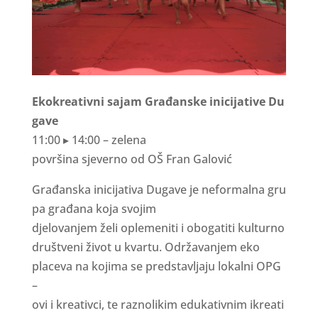
E
k
o
k
r
e
a
t
i
v
n
i
s
a
j
a
m
G
r
a
đ
a
n
s
k
e
i
n
i
c
i
j
a
t
i
v
e
D
u
g
a
v
e
11
:
00
▸
14
:
00 –
z
e
l
e
n
a
p
o
v
r
š
i
n
a
s
j
e
v
e
r
n
o
o
d
O
Š
F
r
a
n
G
a
l
o
v
i
ć
G
r
a
đ
a
n
s
k
a
i
n
i
c
ij
a
t
i
v
a
D
ug
a
v
e
j
e
n
e
f
o
r
m
a
l
n
a
g
r
u
p
a
g
r
a
đ
a
n
a
ko
j
a
s
vo
ji
m
d
j
e
l
ov
a
n
j
e
m
ž
e
li
op
l
e
m
e
n
i
t
i
i
obog
a
t
i
t
i
ku
l
t
u
r
no
d
r
u
š
t
v
e
n
i
ž
i
vo
t
u kv
a
r
t
u
.
O
d
r
ž
a
v
a
n
j
e
m
e
k
o
p
l
a
c
e
v
a
n
a
k
o
ji
m
a
s
e
p
r
e
d
s
t
a
v
lj
a
j
u
l
ok
a
l
n
i
O
P
G
–
ov
i
i
k
r
e
a
t
i
v
c
i
,
t
e
r
a
z
no
li
k
i
m
e
duk
a
t
i
vn
i
m
i
k
r
ea
t
i