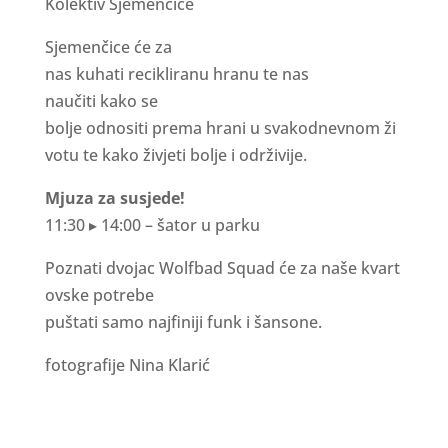
K
o
l
e
k
t
iv
S
j
e
m
e
n
č
i
c
e
S
j
e
m
e
n
č
i
c
e
ć
e
z
a
n
a
s
ku
h
a
t
i
r
e
c
i
k
lir
a
n
u
h
r
a
n
u
t
e
n
a
s
n
a
u
č
i
t
i
k
a
ko
s
e
bo
lj
e
od
n
o
s
i
t
i
p
r
e
m
a
h
r
a
n
i
u
s
v
a
kodn
e
vnom
ž
i
vo
t
u
t
e
k
a
ko
ž
i
v
j
e
t
i
bo
lj
e
i
od
r
ž
i
v
ij
e.
M
j
u
z
a
z
a
s
u
s
j
e
d
e
!
11
:
30
▸
14
:
00 –
š
a
t
o
r u p
a
r
k
u
P
o
z
n
a
t
i
dvo
j
a
c
W
o
l
f
b
a
d
S
qu
a
d
ć
e
z
a
n
a
š
e
kv
a
r
t
ov
s
k
e
po
t
r
e
be
pu
š
t
a
t
i
s
a
m
o
n
a
j
f
n
iji
f
u
n
k
i
š
a
n
s
o
n
e
.
fotografije Nina Klarić