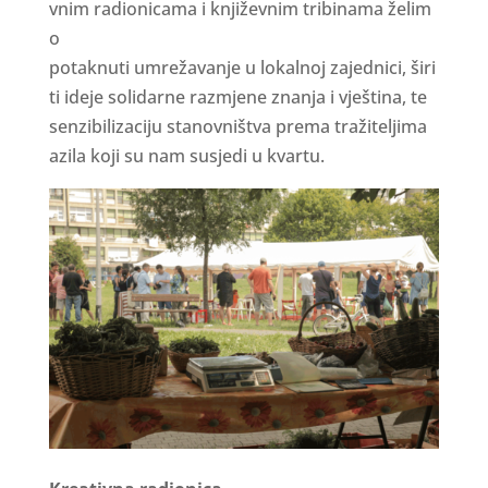
vn
i
m
r
a
d
i
o
n
i
c
a
m
a
i
k
n
ji
ž
e
vn
i
m
t
ri
b
i
n
a
m
a
ž
e
li
m
o
po
t
a
knu
t
i
u
m
r
e
ž
a
v
a
n
j
e
u
l
ok
a
l
no
j
z
a
j
e
d
n
i
c
i
,
š
iri
t
i
i
d
e
j
e
s
o
li
d
a
r
n
e
r
az
m
j
e
n
e
z
n
a
n
j
a
i
v
j
e
š
t
i
n
a
,
t
e
s
e
n
z
i
b
ili
z
a
c
ij
u
s
t
a
n
o
v
n
i
š
t
v
a
p
r
e
m
a
t
r
a
ž
i
t
e
lji
m
a
a
z
il
a
ko
ji
s
u n
a
m
s
u
s
j
e
d
i
u kv
a
r
t
u
.