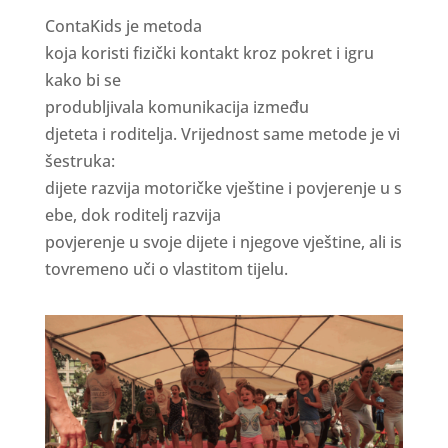
C
on
t
a
K
i
ds
j
e
m
e
t
oda
ko
j
a
ko
ri
s
t
i
f
z
i
č
k
i
kon
t
a
k
t
k
r
o
z
pok
r
e
t
i
i
g
r
u
k
a
k
o b
i
s
e
p
r
od
u
b
lji
v
a
l
a
k
o
m
u
n
i
k
a
c
ij
a
i
z
m
e
đu
d
j
e
t
e
t
a
i
r
od
i
t
e
lj
a
.
V
rij
e
d
n
o
s
t
s
a
m
e
m
e
t
od
e
j
e
v
i
š
e
s
t
r
u
k
a
:
d
ij
e
t
e
r
az
v
ij
a
m
o
t
o
ri
č
k
e
v
j
e
š
t
i
n
e
i
pov
j
e
r
e
n
j
e
u
s
e
b
e
, dok
r
od
i
t
e
lj
r
a
z
v
ij
a
pov
j
e
r
e
n
j
e
u
s
vo
j
e
d
ij
e
t
e
i
n
j
e
gov
e
v
j
e
š
t
i
n
e
,
a
li
i
s
t
ov
r
e
m
e
no u
č
i
o v
l
a
s
t
i
t
om
t
ij
e
l
u
.