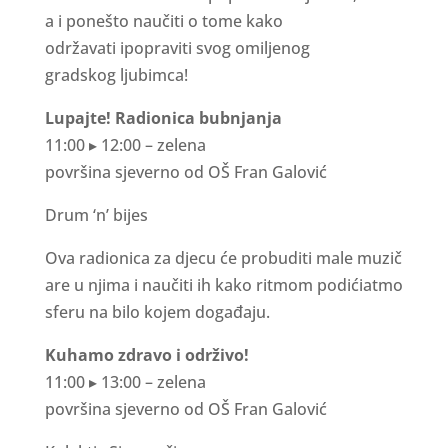
a
i
pon
e
š
t
o n
a
u
č
i
t
i o
t
o
m
e
k
a
ko
od
r
ž
a
v
a
t
i
i
pop
r
a
v
i
t
i
s
vog o
m
ilj
e
nog
g
r
a
d
s
k
og
lj
ub
i
m
c
a
!
L
up
a
j
t
e
!
R
a
d
i
o
n
i
c
a
b
u
b
n
j
a
n
j
a
11
:
00
▸
12
:
00 –
z
e
l
e
n
a
p
o
v
r
š
i
n
a
s
j
e
v
e
r
n
o
o
d
O
Š
F
r
a
n
G
a
l
o
v
i
ć
D
r
u
m
‘
n
’
b
i
j
e
s
O
v
a
r
a
d
i
on
i
c
a
z
a
d
j
e
c
u
ć
e
p
r
obu
d
i
t
i
m
a
l
e
m
u
z
i
č
a
r
e
u
n
ji
m
a
i
n
a
u
č
i
t
i
i
h
k
a
ko
ri
t
m
o
m
pod
i
ć
i
a
t
m
o
s
f
e
r
u n
a
b
il
o ko
j
e
m do
g
a
đ
a
j
u
.
K
u
h
a
m
o
z
d
r
a
v
o
i
o
d
r
ž
i
v
o
!
11
:
00
▸
13
:
00 –
z
e
l
e
n
a
p
o
v
r
š
i
n
a
s
j
e
v
e
r
n
o
o
d
O
Š
F
r
a
n
G
a
l
o
v
i
ć