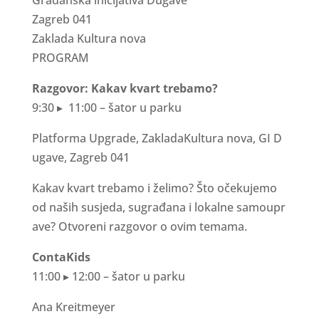
Zagreb 041
Zaklada Kultura nova
PROGRAM
R
a
z
g
o
v
o
r
:
K
a
k
a
v
k
v
a
r
t
t
r
e
b
a
m
o
?
9
:
30
▸
1
1
:
00 –
š
a
t
o
r u p
a
r
k
u
P
l
a
t
f
o
rm
a
U
pg
r
a
d
e
,
Z
a
k
l
a
d
a
K
u
l
t
u
r
a
n
o
v
a
,
G
I
D
ug
a
v
e
,
Z
a
g
r
e
b
0
4
1
K
a
k
a
v kv
a
r
t
t
r
e
b
a
m
o
i
ž
e
li
m
o
?
Š
t
o o
č
e
ku
j
e
m
o
od
n
a
š
i
h
s
u
s
j
e
d
a
,
s
ug
r
a
đ
a
n
a
i
l
ok
a
l
ne
s
a
m
oup
r
a
v
e
? O
t
vo
r
e
n
i
r
a
z
govo
r
o ov
i
m
t
e
m
a
m
a.
C
o
n
t
a
K
i
d
s
11
:
00
▸
12
:
00 –
š
a
t
o
r u p
a
r
k
u
A
n
a
K
r
e
i
t
m
e
y
e
r