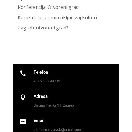
Konferencija: Otvoreni grad
Korak dalje: prema uključivoj kulturi
Zagreb: otvoreni grad?
Telefon

+385 1 7898732
Adresa

Baruna Trenka 11, Zagreb
Email

platformaupgrade@gmail.com