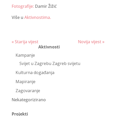
Fotografije:
Damir Žižić
Više u
Aktivnostima.
Continue
« Starija vijest
Novija vijest »
Aktivnosti
Reading
Kampanje
Svijet u Zagrebu Zagreb svijetu
Kulturna događanja
Mapiranje
Zagovaranje
Nekategorizirano
Projekti