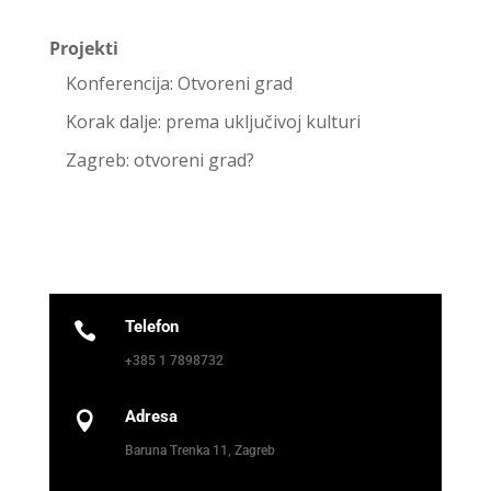
Projekti
Konferencija: Otvoreni grad
Korak dalje: prema uključivoj kulturi
Zagreb: otvoreni grad?
Telefon

+385 1 7898732
Adresa

Baruna Trenka 11, Zagreb