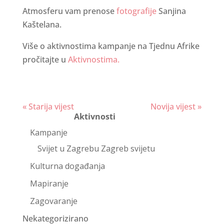
Atmosferu vam prenose
fotografije
Sanjina
Kaštelana.
Više o aktivnostima kampanje na Tjednu Afrike
pročitajte u
Aktivnostima.
Continue
« Starija vijest
Novija vijest »
Aktivnosti
Reading
Kampanje
Svijet u Zagrebu Zagreb svijetu
Kulturna događanja
Mapiranje
Zagovaranje
Nekategorizirano